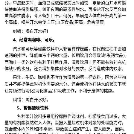
分。早晨起床时，血液已成浓缩状态此时如饮一定量的白开水可很
快使血液得到稀释，纠正夜间的高渗性脱水。再喝盐开水反而会加
重高渗性
脱水，令人备加口干。何况，早晨是人体血压升高的第一
个高峰，喝盐开水会使
血压
(
血压食品
)更高，危害健康。
纠错：喝白开水好！
4、经常喝
咖啡
、可乐。
汽水和可乐等碳酸饮料中大都含有柠檬酸，在代谢过程中会加
速钙的排泄，降低血液中钙的含量，长期饮用会导致缺
钙
(
钙食品
)。
而咖啡一类的饮料有利于排尿作用，清晨饮用非但不能有效补充机
体缺少的水分，还会增加集体对水分的要求，反而造成体内缺水。
果汁
、
牛奶
、咖啡也不宜作为清晨的第一杯饮料，因为这些物
质并不能提供此时机体需要的水分，还会使机体在缺水的状态下就
让胃肠进行
消化
(
消化食品
)和吸收
工作
，不利于身体的健康。
纠错：喝白开水好。
5、警惕酸味饮料
各种果汁饮料多采用柠檬酸作调味剂，柠檬酸食用过多，大
量的有机酸骤然进入人体，当摄入量超过机体对酸的处理能力时，
就会使体内的PH值不平衡，导致酸血症的产生，使人疲乏，困倦。