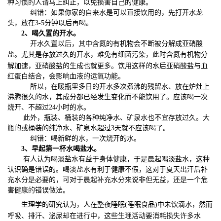
种习惯的人请马上纠正，以免损害自己的健康。
纠错：如果你家的自来水是可以直接饮用的，先打开水龙
头，放在3-5分钟以后再喝。
2、喝久置的开水。
开水久置以后，其中含氮的有机物会不断被分解成亚硝酸
盐。尤其是存放过久的开水，难免有细菌污染，此时含氮
有机
物分
解加速，亚硝酸盐的生成也就更多。饮用这样的水后亚硝酸盐与血
红蛋白结合，会影响血液的运氧功能。
所以，在暖瓶里多日的开水多次煮沸的残留水、放在炉灶上
沸腾很久的水，其成分都已经发生变化而不能饮用了。应该喝一次
烧开、不超过24小时的水。
此外，瓶装、桶装的各种纯净水、矿泉水也不宜存放过久。大
瓶的或桶装的纯净水、矿泉水超过3天就不应该喝了。
纠错：喝新鲜的水，一次烧开的水。
3、早起第一杯水喝盐水。
有人认为喝淡盐水有益于身体健康，于是晨起喝淡盐水，这种
认识确是错误的。喝淡盐水有利于健康不假，这对于夏天出汗后补
充水分是必要的，可对于晨起补充水分来说非但无益，还是一个危
害健康的错误做法。
生理学的研究认为，人在整夜
睡眠
(
睡眠食品
)中未饮滴水，然而
呼吸、排汗、泌尿却在进行中，这些生理活动要消耗损失许多水