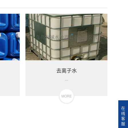
去离子水
...
MORE
在
线
客
服