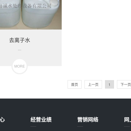
去离子水
...
MORE
首页
上一页
1
下一页
心
经营业绩
营销网络
网