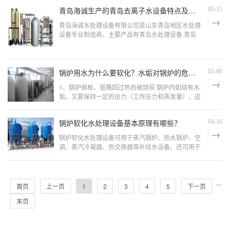
设计制造、工程安装调试为一体
青岛海诚生产的青岛去离子水设备特点及用途
05-15
青岛海诚水处理设备有限公司是山东青岛地区水处理
设备专业制造商，主要产品有青岛水处理设备,青岛
纯水设备,青岛软化水设备,山东青岛纯净水设备,山东
青岛双级反渗透设备的纯净水设备
锅炉用水为什么要软化？水垢对锅炉的危害？
05-06
1、锅炉钢板、管路因过热而被烧损 锅炉内如结有水
垢，又要保持一定的出力（工作压力和蒸发量），这
样只有增加火侧的温度。因此水垢越厚，热导率越
差，锅炉火侧的温度就得越高
锅炉软化水处理设备基本原理有哪些？
04-16
锅炉软化水处理设备可用于蒸汽锅炉、热水锅炉、空
调、蒸汽冷凝器、热交换器等补给水设备。还可用于
宾馆、饭店、写字楼、公寓等。活用水处理及食品、
饮料、酿酒、化工、医药等行业的
···
首页
上一页
1
2
3
4
5
下一页
末页