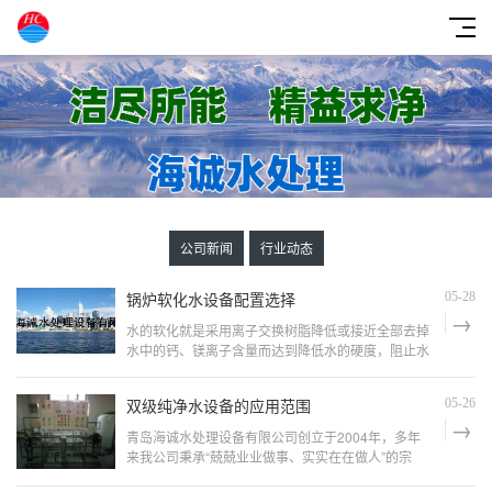
公司新闻
行业动态
锅炉软化水设备配置选择
05-28
水的软化就是采用离子交换树脂降低或接近全部去掉
水中的钙、镁离子含量而达到降低水的硬度，阻止水
垢沉积的一种方法。当树脂吸附到一定量的钙、镁离
子后必须进行再生。用饱和
双级纯净水设备的应用范围
05-26
青岛海诚水处理设备有限公司创立于2004年，多年
来我公司秉承“兢兢业业做事、实实在在做人”的宗
旨，以诚信的经营理念，致力于水处理设备的开发、