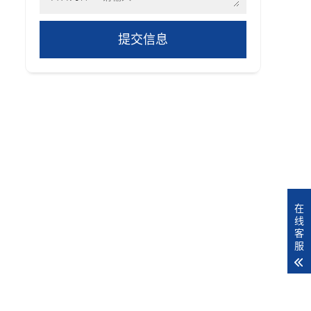
提交信息
在
线
客
服