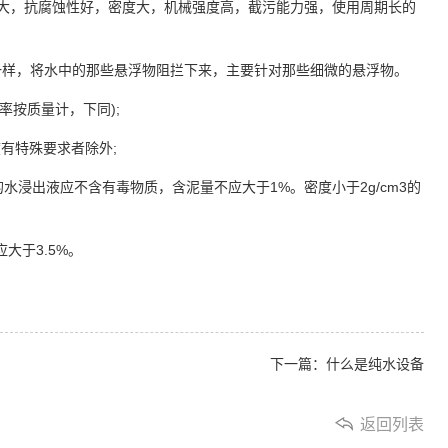
度大，抗腐蚀性好，密度大，机械强度高，截污能力强，使用周期长的
一样，将水中的那些悬浮物阻拦下来，主要针对那些细微的悬浮物。
率按质量计，下同);
密度有特殊要求者除外;
水浸出液应不含有毒物质，含泥量不应大于1%。密度小于2g/cm3的
大于3.5%。
下一篇：什么是纯水设备
返回列表