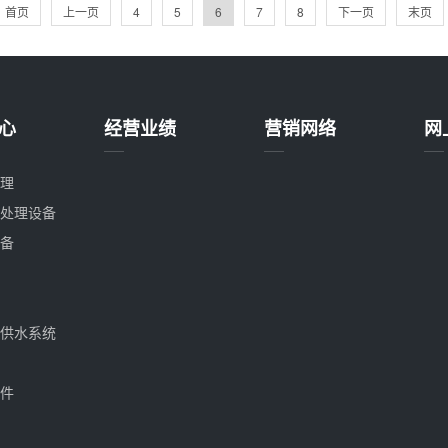
首页
上一页
4
5
6
7
8
下一页
末页
心
经营业绩
营销网络
网
理
处理设备
备
供水系统
件