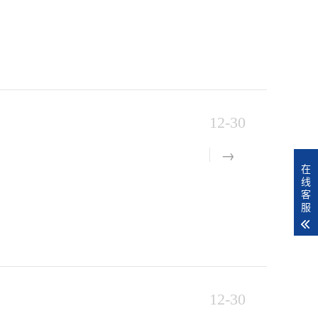
12-30
在
线
客
服
12-30