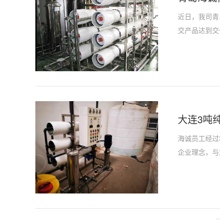
近日，我司青
交产品达到交
大连3吨
海诚员工经过
企业理念，与